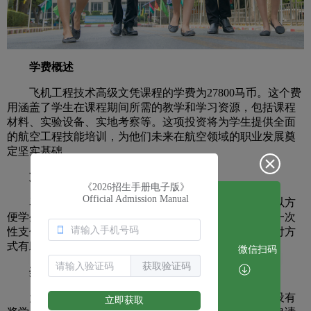
学费概述
飞机工程技术高级文凭课程的学费为27800马币。这个费
用涵盖了学生在课程期间所需的教学和学习资源，包括课程
材料、实验设备、实地考察等。这项投资将为学生提供全面
的航空工程技能培训，为他们未来在航空领域的职业发展奠
定坚实基础。
支付方式
《2026招生手册电子版》
Official Admission Manual
马来西亚汝来大学为学生提供多种学费支付方式，以方
便学生根据自己的情况选择合适的方式。学生可以选择一次
性支付全年学费，也可以选择分期支付。这种灵活的支付方
式有助于减轻学生在短期内的经济压力。
微信扫码
获取验证码
奖学金与助学金
为了鼓励优秀的学生继续深造，马来西亚汝来大学设有
立即获取