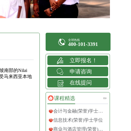
全球热线
400-101-3391
立即报名！
南部的Nilai
申请咨询
受马来西亚本地
在线提问
课程精选
更多
会计与金融(荣誉)学士学位
信息技术(荣誉)学士学位
商业与酒店管理(荣誉)学士学位