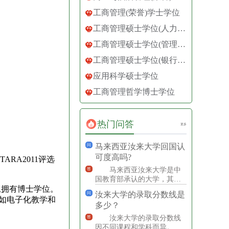
工商管理(荣誉)学士学位
工商管理硕士学位(人力资源管理)
工商管理硕士学位(管理学)
工商管理硕士学位(银行与金融)
应用科学硕士学位
工商管理哲学博士学位
热门问答
更多
马来西亚汝来大学回国认
问
可度高吗?
A2011评选
马来西亚汝来大学是中
答
国教育部承认的大学，其学
上拥有博士学位。
位得到中国教育部的认证。
汝来大学的录取分数线是
问
汝来大学的学历受到全球认
如电子化教学和
多少？
可，
汝来大学的录取分数线
答
因不同课程和学科而异。具