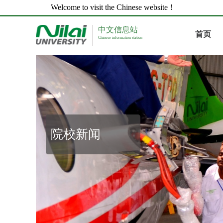
Welcome to visit the Chinese website！
中文信息站
首页
Chinese information station
院校新闻