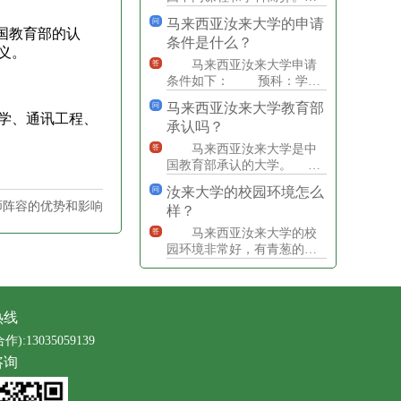
体的录取分数线可以参考学
马来西亚汝来大学的申请
问
校的官方网站或招生办公室
了中国教育部的认
条件是什么？
的最
义。
马来西亚汝来大学申请
答
条件如下： 预科：学历
要求为高二读完或以上学
马来西亚汝来大学教育部
问
历，各科成绩达到75%；英
学、通讯工程、
承认吗？
语
马来西亚汝来大学是中
答
国教育部承认的大学。
根据马来西亚教育部的正规
汝来大学的校园环境怎么
问
网站，汝来大学是一所经过
师阵容的优势和影响
样？
认
马来西亚汝来大学的校
答
园环境非常好，有青葱的绿
地和现代化的设施，为学生
提供了一个良好的学习和生
活环
热线
合作):13035059139
咨询